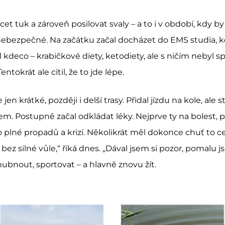
t tuk a zároveň posilovat svaly – a to i v období, kdy by 
bezpečné. Na začátku začal docházet do EMS studia, kd
el kdeco – krabičkové diety, ketodiety, ale s ničím nebyl 
entokrát ale cítil, že to jde lépe.
en krátké, později i delší trasy. Přidal jízdu na kole, ale
řem. Postupně začal odkládat léky. Nejprve ty na bolest, pa
lo plné propadů a krizí. Několikrát měl dokonce chuť to c
 bez silné vůle,“ říká dnes. „Dával jsem si pozor, pomalu
l hubnout, sportovat – a hlavně znovu žít.