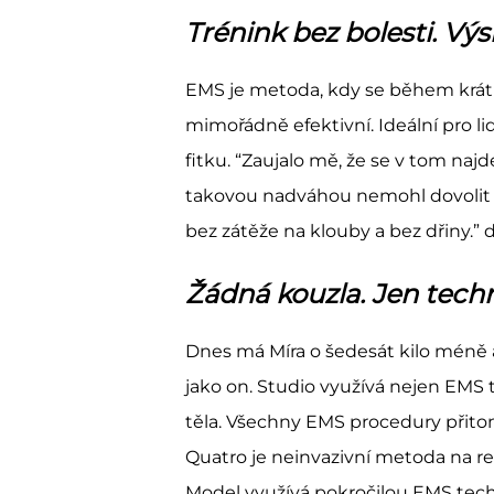
Trénink bez bolesti. Výs
EMS je metoda, kdy se během krátké
mimořádně efektivní. Ideální pro l
fitku. “Zaujalo mě, že se v tom naj
takovou nadváhou nemohl dovolit bě
bez zátěže na klouby a bez dřiny.” 
Žádná kouzla. Jen techn
Dnes má Míra o šedesát kilo méně 
jako on. Studio využívá nejen EMS t
těla. Všechny EMS procedury přito
Quatro je neinvazivní metoda na re
Model využívá pokročilou EMS techno