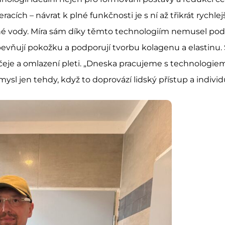
cích – návrat k plné funkčnosti je s ní až třikrát rychle
é vody. Míra sám díky těmto technologiím nemusel pods
pevňují pokožku a podporují tvorbu kolagenu a elastinu. S
ličeje a omlazení pleti. „Dneska pracujeme s technologi
mysl jen tehdy, když to doprovází lidský přístup a individuá