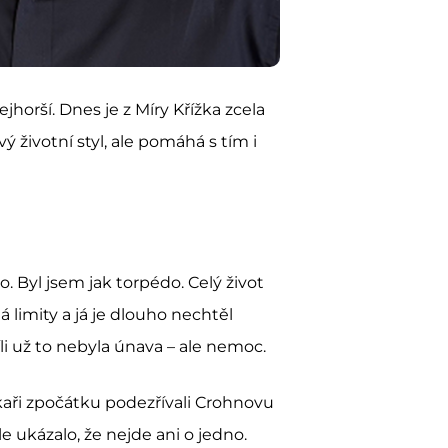
jhorší. Dnes je z Míry Křížka zcela
ý životní styl, ale pomáhá s tím i
o. Byl jsem jak torpédo. Celý život
á limity a já je dlouho nechtěl
li už to nebyla únava – ale nemoc.
ékaři zpočátku podezřívali Crohnovu
 ukázalo, že nejde ani o jedno.