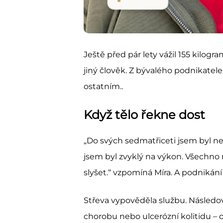
Ještě před pár lety vážil 155 kilogr
jiný člověk. Z bývalého podnikatele 
ostatním..
Když tělo řekne dost
„Do svých sedmatřiceti jsem byl neoh
jsem byl zvyklý na výkon. Všechno na
slyšet.“ vzpomíná Míra. A podnikání
Střeva vypověděla službu. Následova
chorobu nebo ulcerózní kolitidu – 