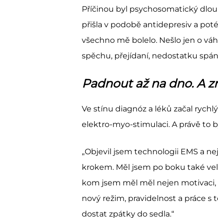
Příčinou byl psychosomatický dlouho
přišla v podobě antidepresiv a pot
všechno mě bolelo. Nešlo jen o váhu.
spěchu, přejídaní, nedostatku spá
Padnout až na dno. A zn
Ve stínu diagnóz a léků začal rychlý 
elektro-myo-stimulaci. A právě to by
„Objevil jsem technologii EMS a nej
krokem. Měl jsem po boku také velk
kom jsem měl měl nejen motivaci, a
nový režim, pravidelnost a práce s 
dostat zpátky do sedla.“