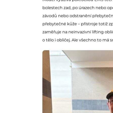
bolestech zad, po úrazech nebo opera
závodů nebo odstranění přebytečn
přebytečné kůže – přístroje totiž z
zaměřuje na neinvazivní lifting ob
o tělo i obličej. Ale všechno to má s