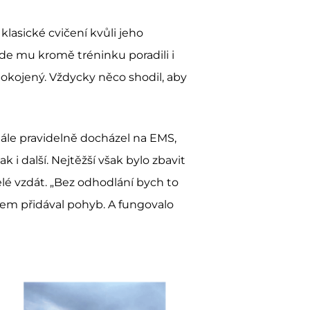
klasické cvičení kvůli jeho
e mu kromě tréninku poradili i
spokojený. Vždycky něco shodil, aby
 stále pravidelně docházel na EMS,
k i další. Nejtěžší však bylo zbavit
elé vzdát. „Bez odhodlání bych to
 jsem přidával pohyb. A fungovalo