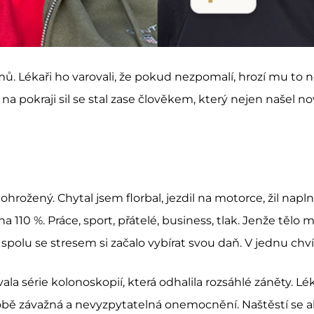
amů. Lékaři ho varovali, že pokud nezpomalí, hrozí mu to ne
na pokraji sil se stal zase člověkem, který nejen našel nov
rožený. Chytal jsem florbal, jezdil na motorce, žil napln
 110 %. Práce, sport, přátelé, business, tlak. Jenže tělo m
 spolu se stresem si začalo vybírat svou daň. V jednu chví
la série kolonoskopií, která odhalila rozsáhlé záněty. L
obě závažná a nevyzpytatelná onemocnění. Naštěstí se ale