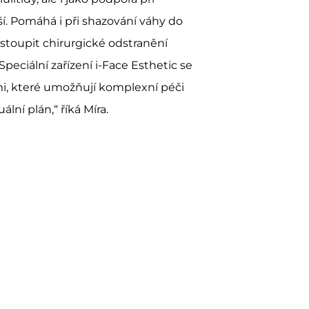
jší. Pomáhá i při shazování váhy do
toupit chirurgické odstranění
peciální zařízení i-Face Esthetic se
emi, které umožňují komplexní péči
lní plán,“ říká Míra.