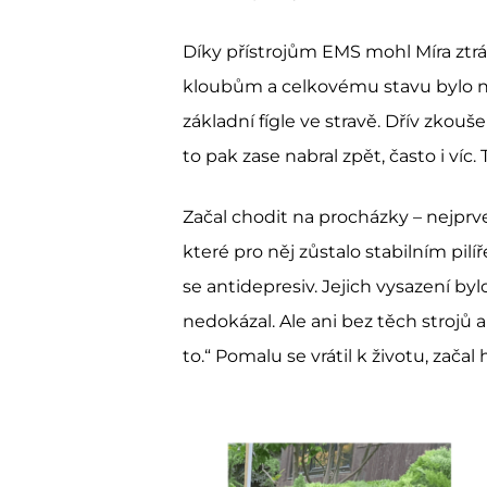
Díky přístrojům EMS mohl Míra ztráce
kloubům a celkovému stavu bylo ne
základní fígle ve stravě. Dřív zkouš
to pak zase nabral zpět, často i víc. T
Začal chodit na procházky – nejprve j
které pro něj zůstalo stabilním pilí
se antidepresiv. Jejich vysazení by
nedokázal. Ale ani bez těch strojů a
to.“ Pomalu se vrátil k životu, zača