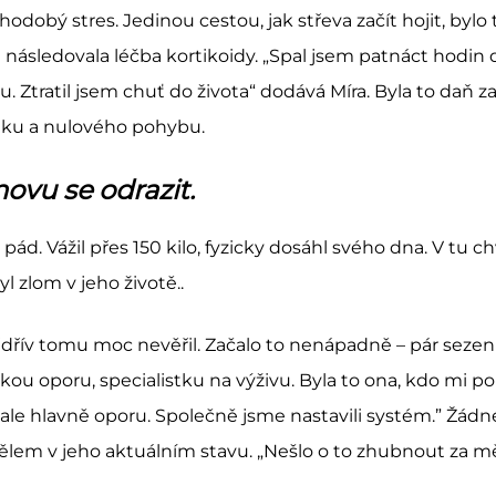
dobý stres. Jedinou cestou, jak střeva začít hojit, bylo t
é následovala léčba kortikoidy. „Spal jsem patnáct hodi
 Ztratil jsem chuť do života“ dodává Míra. Byla to daň za r
nku a nulového pohybu.
ovu se odrazit.
pád. Vážil přes 150 kilo, fyzicky dosáhl svého dna. V tu ch
l zlom v jeho životě..
dřív tomu moc nevěřil. Začalo to nenápadně – pár sezení,
ou oporu, specialistku na výživu. Byla to ona, kdo mi 
le hlavně oporu. Společně jsme nastavili systém.” Žádn
tělem v jeho aktuálním stavu. „Nešlo o to zhubnout za měs